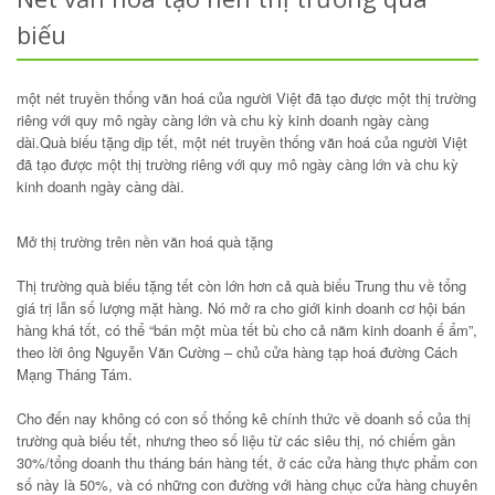
biếu
một nét truyền thống văn hoá của người Việt đã tạo được một thị trường
riêng với quy mô ngày càng lớn và chu kỳ kinh doanh ngày càng
dài.Quà biếu tặng dịp tết, một nét truyền thống văn hoá của người Việt
đã tạo được một thị trường riêng với quy mô ngày càng lớn và chu kỳ
kinh doanh ngày càng dài.
Mở thị trường trên nền văn hoá quà tặng
Thị trường quà biếu tặng tết còn lớn hơn cả quà biếu Trung thu về tổng
giá trị lẫn số lượng mặt hàng. Nó mở ra cho giới kinh doanh cơ hội bán
hàng khá tốt, có thể “bán một mùa tết bù cho cả năm kinh doanh ế ẩm”,
theo lời ông Nguyễn Văn Cường – chủ cửa hàng tạp hoá đường Cách
Mạng Tháng Tám.
Cho đến nay không có con số thống kê chính thức về doanh số của thị
trường quà biếu tết, nhưng theo số liệu từ các siêu thị, nó chiếm gần
30%/tổng doanh thu tháng bán hàng tết, ở các cửa hàng thực phẩm con
số này là 50%, và có những con đường với hàng chục cửa hàng chuyên