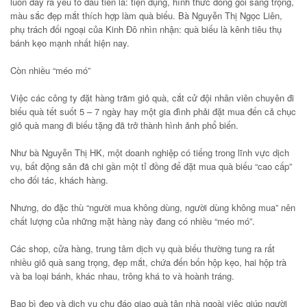
luôn đẩy ra yếu tố đầu tiên là: tiện dụng, hình thức đóng gói sang trọng,
màu sắc đẹp mắt thích hợp làm quà biếu. Bà Nguyễn Thị Ngọc Liên,
phụ trách đối ngoại của Kinh Đô nhìn nhận: quà biếu là kênh tiêu thụ
bánh kẹo mạnh nhất hiện nay.
Còn nhiều “méo mó”
Việc các công ty đặt hàng trăm giỏ quà, cắt cử đội nhân viên chuyên đi
biếu quà tết suốt 5 – 7 ngày hay một gia đình phải đặt mua đến cả chục
giỏ quà mang đi biếu tặng đã trở thành hình ảnh phổ biến.
Như bà Nguyễn Thị HK, một doanh nghiệp có tiếng trong lĩnh vực dịch
vụ, bất động sản đã chi gần một tỉ đồng để đặt mua quà biếu “cao cấp”
cho đối tác, khách hàng.
Nhưng, do đặc thù “người mua không dùng, người dùng không mua” nên
chất lượng của những mặt hàng này đang có nhiều “méo mó”.
Các shop, cửa hàng, trung tâm dịch vụ quà biếu thường tung ra rất
nhiều giỏ quà sang trọng, đẹp mắt, chứa đến bốn hộp kẹo, hai hộp trà
và ba loại bánh, khác nhau, trông khá to và hoành tráng.
Bao bì đẹp và dịch vụ chu đáo giao quà tận nhà ngoài việc giúp người