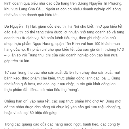
kinh doanh quà biếu như các cửa hàng trên đường Nguyễn Tri Phương,
khu vực Lăng Cha Cả… Ngoài ra còn có nhiều doanh nghiệp chỉ sống
nhờ vào kinh doanh quà biếu tết.
Bà Nguyễn Thị Hải, giám đốc siêu thị Hà Nội cho biết: nhờ quà biếu tết,
các siêu thị có thể tăng thêm được lợi nhuận nhờ tăng doanh số và tăng
doanh thu từ dịch vụ. Về phía kênh tiêu thụ, theo ghi nhận của chủ
shop thực phẩm Ngọc Hương, quận Tân Bình với hơn 100 khách mua
hàng của họ, thì phần chi cho quà biếu tết của các gia đình thường từ 3
– 5 lần so với Trung thu, chi của các doanh nghiệp còn cao hơn nữa,
gấp trên 10 lần.
Từ sau Trung thu các nhà sản xuất đã lên lịch chạy đua sản xuất mứt,
bánh kẹo, thực phẩm chế biến, thực phẩm đông lạnh các loại… Cũng
nhờ kênh quà biếu, mà các loại rượu nhập, nước giải khát đóng lon,
thực phẩm đắt tiền… có mùa tiêu thụ “nóng”.
Chẳng hạn chỉ vào mùa tết, các sạp thực phẩm khô chợ An Đông mới
có thể nhận được đơn hàng cả chục ký yến sào giá 130 triệu đồng/kg,
hoặc vi cá loại 60 triệu đồng/kg.
Trong các quảng cáo của các hãng nước ngọt, bánh kẹo, các công ty